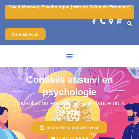
David Mazoyer, Psychologue (près de Salon de Provence)
Rendez-vous
Conseils et suivi en
psychologie
Consultation en cabinet, à distance ou à
domicile
Demandez un rendez-vous
07 87 74 58 64